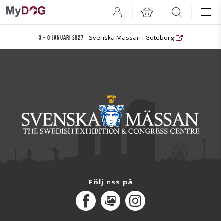
User
Search
Svenska Mässan i Göteborg
3 - 6 januari 2027
Följ oss på
Facebook
MediaPortal
Instagram