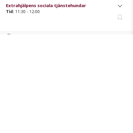
Extrahjälpens sociala tjänstehundar
Tid:
11:30 - 12:00
12:00
Hundparad med Hundstallet
Tid:
12:00 - 12:30
12:30
Assistanshund,- när din hund blir din bästa hjälp
Tid:
12:30 - 13:00
13:00