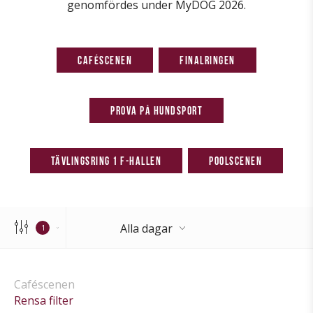
genomfördes under MyDOG 2026.
Caféscenen
Finalringen
Prova på Hundsport
Tävlingsring 1 F-hallen
Poolscenen
Alla dagar
1
Alla dagar
Caféscenen
Rensa filter