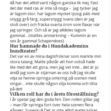
då har det alltid varit någon ganska lik mej. Fast
det där med ras är inte så noga – jag tycker jag
är lagom stor, har lagom mycket tjusig päls med
snygg grå färg, supersnygg svans (den är jag
stolt över) och fräcka svarta öron som flaxar när
jag springer. Och så är jag alldeles lagom
gammal… (mattes anmärkning – Kummin är en
sex år gammal Schapendoes)
Hur hamnade du i Hundakademins
hundteater?
Det var en av mina dagisfröknar som märkte min
stora talang. Matte påstår att hon också hade
lite med det att göra, men jag vet inte… det är ju
ändå jag som är stjärnan av oss två! Jag skulle
vilja se henne springa omkring på scenen med
vingar… inte skulle någon vilja komma och titta
på det!
Vilken roll har du i årets föreställning?
I år spelar jag den goda fen. Den rollen gillar jag
– man får springa fort över hela scenen flera
gånger. Superkul! Det är inte alltid matte lyckas