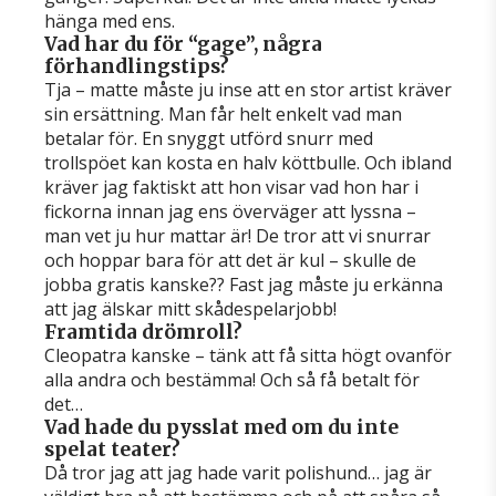
hänga med ens.
Vad har du för “gage”, några
förhandlingstips?
Tja – matte måste ju inse att en stor artist kräver
sin ersättning. Man får helt enkelt vad man
betalar för. En snyggt utförd snurr med
trollspöet kan kosta en halv köttbulle. Och ibland
kräver jag faktiskt att hon visar vad hon har i
fickorna innan jag ens överväger att lyssna –
man vet ju hur mattar är! De tror att vi snurrar
och hoppar bara för att det är kul – skulle de
jobba gratis kanske?? Fast jag måste ju erkänna
att jag älskar mitt skådespelarjobb!
Framtida drömroll?
Cleopatra kanske – tänk att få sitta högt ovanför
alla andra och bestämma! Och så få betalt för
det…
Vad hade du pysslat med om du inte
spelat teater?
Då tror jag att jag hade varit polishund… jag är