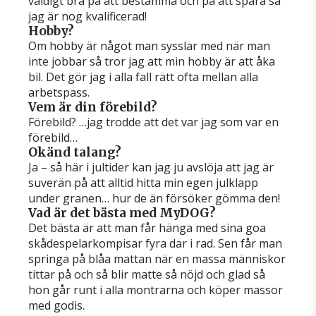
väldigt bra på att bestämma och på att spåra så
jag är nog kvalificerad!
Hobby?
Om hobby är något man sysslar med när man
inte jobbar så tror jag att min hobby är att åka
bil. Det gör jag i alla fall rätt ofta mellan alla
arbetspass.
Vem är din förebild?
Förebild? …jag trodde att det var jag som var en
förebild…
Okänd talang?
Ja – så här i jultider kan jag ju avslöja att jag är
suverän på att alltid hitta min egen julklapp
under granen… hur de än försöker gömma den!
Vad är det bästa med MyDOG?
Det bästa är att man får hänga med sina goa
skådespelarkompisar fyra dar i rad. Sen får man
springa på blåa mattan när en massa människor
tittar på och så blir matte så nöjd och glad så
hon går runt i alla montrarna och köper massor
med godis.