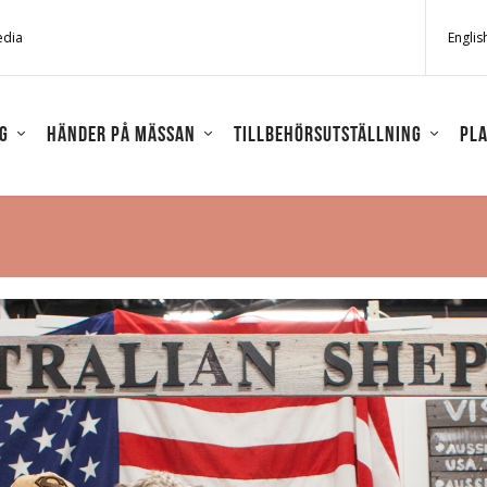
edia
Englis
g
Händer på mässan
Tillbehörsutställning
Pla