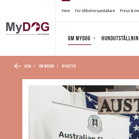
Hem
För tillbehörsutställare
Press & m
Om MyDOG
Hundutställnin
Hem
/
Om MyDOG
/
Nyheter