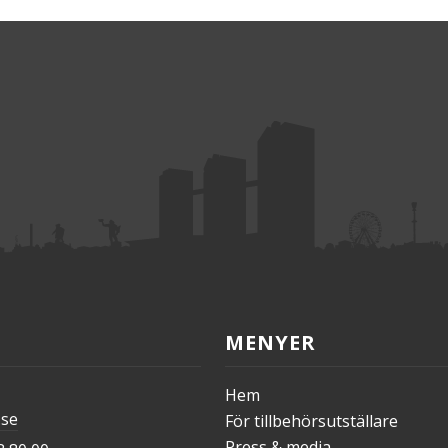
MENYER
Hem
.se
För tillbehörsutställare
Press & media