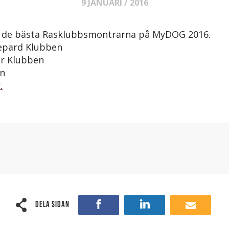
9 JANUARI / 2016
ill de bästa Rasklubbsmontrarna på MyDOG 2016.
hepard Klubben
er Klubben
en
.
Dela sidan